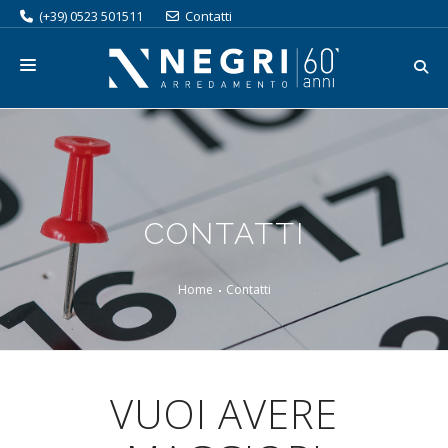
(+39) 0523 501511
Contatti
ORGANIZZA LA TUA VISITA
SERVIZI
CATALOGO
CONTATTI
BRAND
PROMOZIONI
Home
Contatti
OUTLET
AZIENDA
VUOI AVERE
LAVORA CON NOI
BLOG