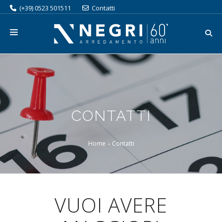
(+39) 0523 501511
Contatti
ORGANIZZA LA TUA VISITA
SERVIZI
CATALOGO
CONTATTI
BRAND
PROMOZIONI
Home
Contatti
OUTLET
AZIENDA
VUOI AVERE
LAVORA CON NOI
BLOG