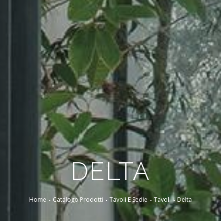
DELTA
Home
Catalogo Prodotti
Tavoli E Sedie
Tavoli
Delta