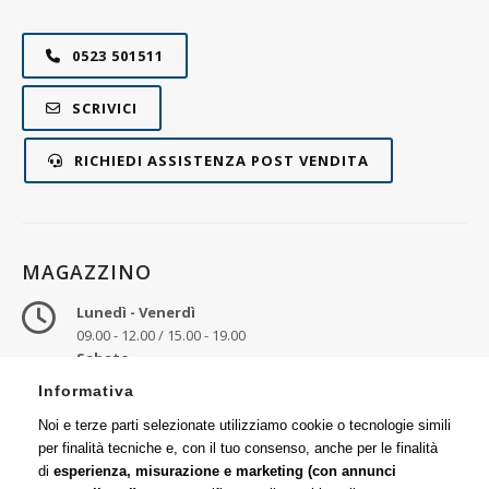
0523 501511
SCRIVICI
RICHIEDI ASSISTENZA POST VENDITA
MAGAZZINO
Lunedì - Venerdì
09.00 - 12.00 / 15.00 - 19.00
Sabato
09.00 - 12.30
Informativa
Ritiro merce
Noi e terze parti selezionate utilizziamo cookie o tecnologie simili
Via Emilia, 25
per finalità tecniche e, con il tuo consenso, anche per le finalità
29010 Cadeo (PC)
di
esperienza, misurazione e marketing (con annunci