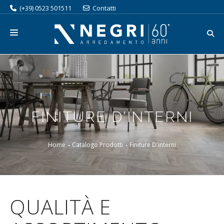
(+39) 0523 501511
Contatti
ORGANIZZA LA TUA VISITA
SERVIZI
CATALOGO
FINITURE D'INTERNI
BRAND
PROMOZIONI
Home
Catalogo Prodotti
Finiture D'interni
OUTLET
AZIENDA
QUALITÀ E
LAVORA CON NOI
BLOG