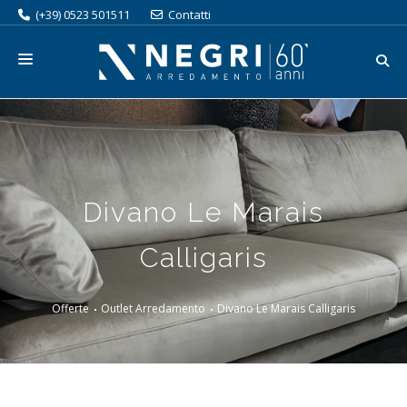
(+39) 0523 501511
Contatti
ORGANIZZA LA TUA VISITA
SERVIZI
CATALOGO
Divano Le Marais
BRAND
Calligaris
PROMOZIONI
OUTLET
Offerte
Outlet Arredamento
Divano Le Marais Calligaris
AZIENDA
LAVORA CON NOI
BLOG